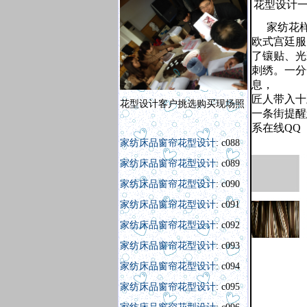
花型设计一
家纺花样
欧式宫廷服
了镶贴、光
刺绣。一分
息，
匠人带入十
花型设计客户挑选购买现场照
一条街提醒
系在线QQ
家纺床品窗帘花型设计
: c088
家纺床品窗帘花型设计
: c089
家纺床品窗帘花型设计
: c090
家纺床品窗帘花型设计
: c091
家纺床品窗帘花型设计
: c092
家纺床品窗帘花型设计
: c093
家纺床品窗帘花型设计
: c094
家纺床品窗帘花型设计
: c095