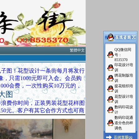
QQ微信同
繁體中文
号：
8535370
印花设计培
电子图！花型设计一条街每月将发行
训
绣花制版培
，只需1000元即可入会。会员购
训
000会费，一次性购买10万元的，
提花组织培
训
大图
花型设计培
训
浪费你时间，正装男装花型花样图
数码印花设
只以上50元。客户有其它合作方式也可商
计
0
数码印花通
道分色仿样
调色