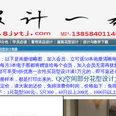
样分色
┆
学员必读
┆
窗帘床品设计
┆
服装花型设计
┆
设计与教学下载
花型设计画册
读
：以下是画册缩略图，加入会员，立可送50本画册清晰
，每月3本电子
图都将赠送给每个会员，加入会员无需再犹豫
都可享受9折优惠
一次
性买花型设计满1万元的，即可返还1
QQ空间部分花型设计
本画册样本，都是打印出来的。
定价，请大家勿还价，免得浪费你时间，价格如下：免得
下：
1只花型500元，5只300，10只以上200元，1000
总设计师QQ8535370，电话1385840114
、、、