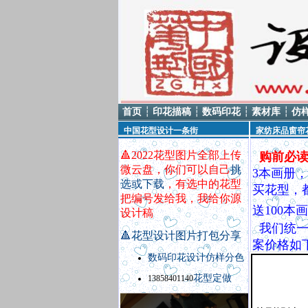
首页
┆
印花描稿
┆
数码印花
┆
素材库
┆
仿
中国花型设计一条街
家纺床品窗帘
🔺
2022花型图片全部上传
购前必
微云盘，你们可以自己
挑
3本画册
选或下载
，有选中的花型
买花型，
把编号发给我，我给你源
送100
设计稿
我们统一
🔺
花型设计图片打包分享
案价格如
数码印花设计
仿样
分色
议、、、
花型定做
13858401140