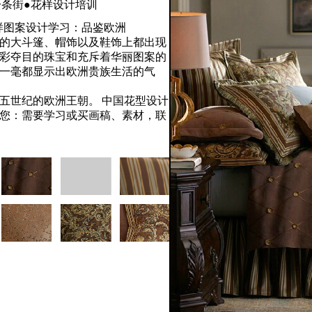
条街●花样设计培训
图案设计学习：品鉴欧洲
的大斗篷、帽饰以及鞋饰上都出现
彩夺目的珠宝和充斥着华丽图案的
一毫都显示出欧洲贵族生活的气
五世纪的欧洲王朝。
中国花型设计
您：需要学习或买画稿、素材，联