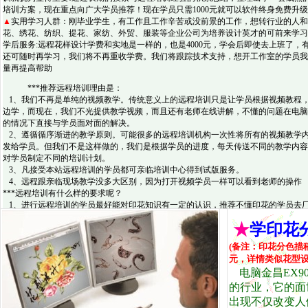
培训方案，现在重点向广大学员推荐！现在学员只需1000元就可以软件终身免费升
▲
实用学习人群：刚毕业学生，有工作且工作辛苦或没前景的工作，想转行业的人和
花、绣花、纺织、提花、家纺、外贸、服装等企业公司为培养设计英才的可前来学习
学后服务:远程花样设计学费和实地是一样的，也是4000元，学会后即使去上班了，
还可随时再学习，我们将不再重收学费。我们将跟踪技术支持，想开工作室的学员我
量再提高帮助
***推荐远程培训理由是：
1、我们不再是单纯的视频教学。传统意义上的远程培训只是让学员根据视频教程
边学，而现在，我们不光提供教学视频，而且还有老师在线讲解，不懂的问题在电脑
的情况下直接与学员面对面的解决。
2、遵循循序渐进的教学原则。可能很多的远程培训机构一次性将所有的视频教学
发给学员。但我们不是这样做的，我们是根据学员的进度，每天传送不同的教学内容
对学员制定不同的培训计划。
3、凡接受本站远程培训的学员都可亲临培训中心得到试版服务。
4、远程跟亲临现场教学没多大区别，因为打开视频学员一样可以看到老师的操作
***远程培训有什么样的要求呢？
1、进行远程培训的学员最好能对印花知识有一定的认识，推荐不懂印花的学员去
观察学习1-3天，具体需要了解的内容请与我们的客服联系！
★
学印花
2、为了能够达到培训的效果，请务必有完成作业的决心。因为是远程培训，您的
量掌握，我们都是通过作业来了解的。
(备注：印花分色描
元，详情类似花型
电脑金昌EX9
的行业，它的面
出现不仅改变
人