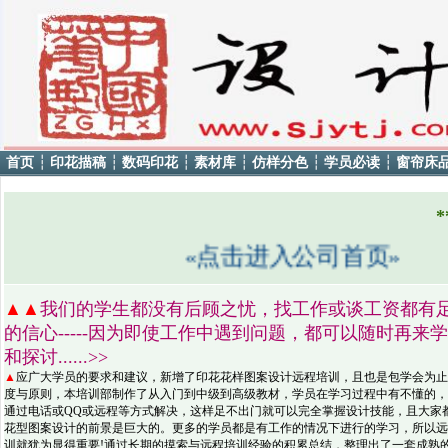
首页
┆
印花描稿
┆
数码印花
┆
素材库
┆
仿样分色
┆
学员必读
┆
窗帘床
*
«点击进入公司首页»
▲▲
我们的学生都没有后顾之忧，找工作或谈工资都有
的信心-----因为即使工作中遇到问题，都可以随时再来
和探讨......>>
▲
应广大学员的要求和建议，新增了印花花样图案设计远程培训，且也是包学会为止
度与原则，本培训部制作了从入门到中级到高级教材，学员在学习过程中有不懂的，
通过电话或QQ或远程等方式解决，这样足不出门就可以完全掌握设计技能，且大家
花型图案设计的前景是巨大的。更多的学员都是有工作的情况下进行的学习，所以远
训就犹为显得重要!通过长期的摸索与远程培训经验的积累总结，整理出了一套成熟