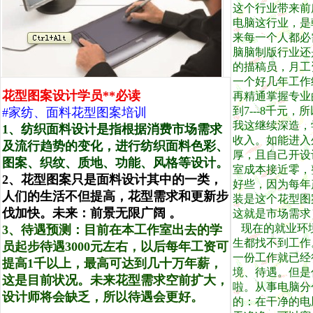
这个行业带来前
电脑这行业，是
来每一个人都必
脑脑制版行业还
的描稿员，月工
一个好几年工作
花型图案设计学员**必读
再精通掌握专业
到7---8千元
#家纺、面料花型图案培训
我这继续深造，
1、纺织面料设计是指根据消费市场需求
收入。如能进入
及流行趋势的变化，进行纺织面料色彩、
厚，且自己开设
图案、织纹、质地、功能、风格等设计。
室成本接近零，
2、花型图案只是面料设计其中的一类，
好些，
因为每年
人们的生活不但提高，花型需求和更新步
装是这个花型图
伐加快。未来：前景无限广阔 。
这就是市场需求
现在的就业环
3、待遇预测：目前在本工作室出去的学
生都找不到工作
员起步待遇3000元左右，以后每年工资可
一份工作就已经
提高1千以上，最高可达到几十万年薪，
境、待遇。但是
这是目前状况。未来花型需求空前扩大，
啦。从事电脑分
设计师将会缺乏，所以待遇会更好。
的：在干净的电