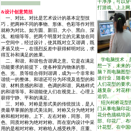
干净净，可以穿
|||||||||||||||||||||||||||||||||||||||||||||
打游戏、上上网
&设计创意简括
一、对比。对比是艺术设计的基本定型技
巧，把两种不同的事物、形体、色彩等作对照
就称为对比。如方圆、新旧、大小、黑白、深
浅、粗细等等。把两个明显对立的元素放在同
一空间中，经过设计，使其既对立又谐调，既
矛盾又统一，在强烈反差中获得鲜明对比，求
得互补和满足的效果。
学电脑技术，
二、和谐。和谐包含谐调之意。它是在满足
想一下，未来的
功能要求的前提下，使各种室内物体的形、
脑？而电脑图型
色、光、质等组合得到谐调，成为一个非常和
途行业，随着年
谐统一的整体。和谐还可分为环境及造型的和
人们花型的要求
谐、材料质感的和谐、色调的和谐、风格样式
越复杂，对花样
的和谐等等。和谐能使人们在视觉上、心理上
迫切。
获得宁静、平和的满足。
绍兴柯桥花型
三、对称。对称是形式美的传统技法，是人
门从事电脑印花
类最早掌握的形式美法则。对称又分为绝对对
花分色描稿培训
称和相对对称。上下、左右对称，同形、同
部、印花厂、布
色、同质对称为绝对对称。而在室内设计中采
计花型。在中国
用的是相对对称。对称给人感受秩序、庄重、