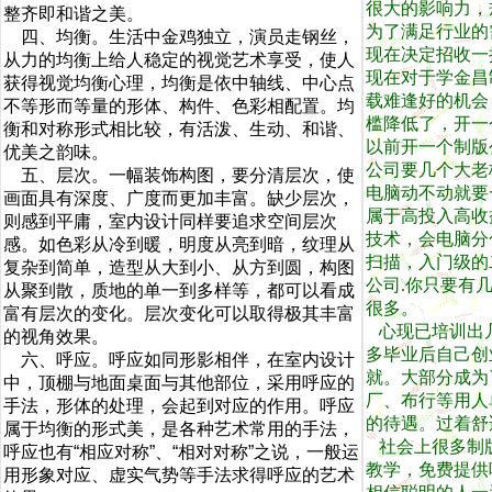
很大的影响力，
整齐即和谐之美。
为了满足行业的
四、均衡。生活中金鸡独立，演员走钢丝，
现在决定招收一
从力的均衡上给人稳定的视觉艺术享受，使人
现在对于学金昌
获得视觉均衡心理，均衡是依中轴线、中心点
载难逢好的机会
不等形而等量的形体、构件、色彩相配置。均
槛降低了，开一
衡和对称形式相比较，有活泼、生动、和谐、
以前开一个制版
优美之韵味。
公司要几个大老
五、层次。一幅装饰构图，要分清层次，使
电脑动不动就要
画面具有深度、广度而更加丰富。缺少层次，
属于高投入高收
则感到平庸，室内设计同样要追求空间层次
技术，会电脑分
感。如色彩从冷到暖，明度从亮到暗，纹理从
扫描，入门级的
复杂到简单，造型从大到小、从方到圆，构图
公司.你只要有
从聚到散，质地的单一到多样等，都可以看成
很多。
富有层次的变化。层次变化可以取得极其丰富
心现已培训出
的视角效果。
多毕业后自己创
六、呼应。呼应如同形影相伴，在室内设计
就。大部分成为
中，顶棚与地面桌面与其他部位，采用呼应的
厂、布行等用人
手法，形体的处理，会起到对应的作用。呼应
的待遇。过着舒
属于均衡的形式美，是各种艺术常用的手法，
社会上很多制
呼应也有“相应对称”、“相对对称”之说，一般运
教学，免费提供
用形象对应、虚实气势等手法求得呼应的艺术