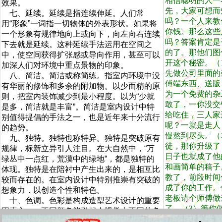
相信聪明的人一
效果。
先，大家可想而
七、延续。延续是指连续伸延。人们常
吗？一个人来教
用“形象”一词指一切物体的外表形状。如果将
你钱。那么这些
一个形象有规律地向上或向下，向左向右连续
吗？答案肯定是
下去就是延续。这种延续手法运用在空间之
的了。那他们图
中，使空间获得扩张感或导向作用，甚至可以
开这个秘密。（
加深人们对环境中重点景物的印象。
先做公司里面的
八、简洁。简洁或称简练。指室内环境中没
傅端东西、送版
有华丽的修饰和多余的附加物。以少而精的原
为一个免费的杂
则，把室内装饰减少到最小程度。以为“少就
敢了，一你没交
是多，简洁就是丰富”。简洁是室内设计中特
给吃住，三人家
别值得提倡的手法之一，也是近年来十分流行
呢？一就是走人
的趋势。
慢熬到尽头。（
九、独特。独特也称特异。独特是突破原有
徒，那你升级了
规律，标新立异引人注目。在大自然中，“万
日子也就成了他
绿丛中一点红，荒漠中的绿地”，都是独特的
和画简单的稿子
体现。独特是在陪衬中产生出来的，是相互比
教了，前段时间
较而存在的。在室内设计中特别推崇有突破的
成了你的工作。
想象力，以创造个性和特色。
老板请个师傅做
十、色调。色彩是构成造型艺术设计的重要
了。（3）等你
因素之一。不同颜色能引起人视觉上不同的色
就来做高层次的
彩感觉。如红、橙、黄温暖感很热烈，被称作