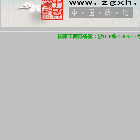
贡献上最少二年
暖色系，青蓝绿具有寒冷、沉静的感觉，称作
要是你这些年能
冷色系。在室内设计中，可选用各类色调构
这个就要你自己
成，色调有很多种，一般可归纳为“同一色
&
切记，现在
调，同类色调、邻近色调，对比色调”等，在
止，但你能帮他
使用时可根据环境不同灵活运用
国家工商部备案：浙ICP备
15008313
越好，故有些关
出现了2年才学
按月收费，包学
个月，故几个月
我们学费是固定
力教，让你学的
帮我们描稿。我
计和培训！