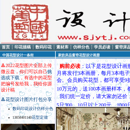
首页
┆
印花描稿
┆
数码印花
┆
素材库
┆
仿样分色
┆
学员必读
┆
窗帘床
中国花型设计一条街
家纺床品窗帘花型设计画册
🔺
2022花型图片全部上传
购前必读
：以下是花型设计画
微云盘，你们可以自己
挑
月将发行3本画册，每月3本电子
选或下载
，有选中的花型
会。会员购买花型，都可享受9
把编号发给我，我给你源
10万元的，送100本画册样本
设计稿
我们统一定价，请大家勿还价
🔺
花型设计图片打包分享
5只300，10只以上200元，
数码印花设计
仿样
分色
QQ8535370，电话138584
花型定做
13858401140