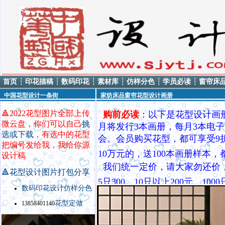
首页
┆
印花描稿
┆
数码印花
┆
素材库
┆
仿样分色
┆
学员必读
┆
窗帘床
中国花型设计一条街
家纺床品窗帘花型设计画册
🔺
2022花型图片全部上传
购前必读
：以下是花型设计画
微云盘，你们可以自己
挑
月将发行3本画册，每月3本电子
选或下载
，有选中的花型
会。会员购买花型，都可享受9
把编号发给我，我给你源
10万元的，送100本画册样本
设计稿
我们统一定价，请大家勿还价
🔺
花型设计图片打包分享
5只300，10只以上200元，
数码印花设计
仿样
分色
QQ8535370，电话138584
花型定做
13858401140