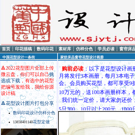
首页
┆
印花描稿
┆
数码印花
┆
素材库
┆
仿样分色
┆
学员必读
┆
窗帘床
中国花型设计一条街
家纺床品窗帘花型设计画册
🔺
2022花型图片全部上传
购前必读
：以下是花型设计画
微云盘，你们可以自己
挑
月将发行3本画册，每月3本电子
选或下载
，有选中的花型
会。会员购买花型，都可享受9
把编号发给我，我给你源
10万元的，送100本画册样本
设计稿
我们统一定价，请大家勿还价
🔺
花型设计图片打包分享
5只300，10只以上200元，
数码印花设计
仿样
分色
QQ8535370，电话138584
花型定做
13858401140