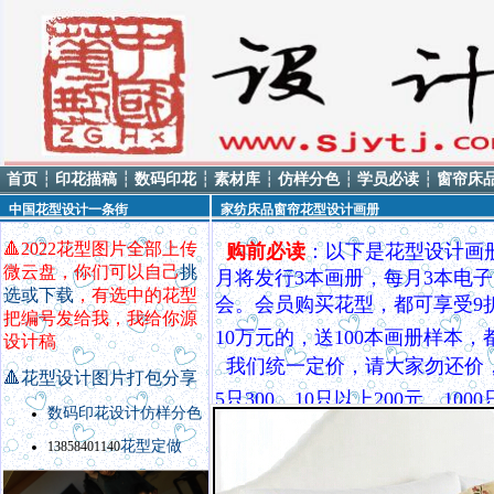
首页
┆
印花描稿
┆
数码印花
┆
素材库
┆
仿样分色
┆
学员必读
┆
窗帘床
中国花型设计一条街
家纺床品窗帘花型设计画册
🔺
2022花型图片全部上传
购前必读
：以下是花型设计画
微云盘，你们可以自己
挑
月将发行3本画册，每月3本电子
选或下载
，有选中的花型
会。会员购买花型，都可享受9
把编号发给我，我给你源
10万元的，送100本画册样本
设计稿
我们统一定价，请大家勿还价
🔺
花型设计图片打包分享
5只300，10只以上200元，
数码印花设计
仿样
分色
QQ8535370，电话138584
花型定做
13858401140