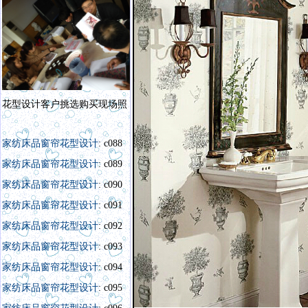
花型设计客户挑选购买现场照
家纺床品窗帘花型设计
: c088
家纺床品窗帘花型设计
: c089
家纺床品窗帘花型设计
: c090
家纺床品窗帘花型设计
: c091
家纺床品窗帘花型设计
: c092
家纺床品窗帘花型设计
: c093
家纺床品窗帘花型设计
: c094
家纺床品窗帘花型设计
: c095