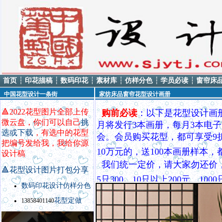
首页
┆
印花描稿
┆
数码印花
┆
素材库
┆
仿样分色
┆
学员必读
┆
窗帘床
中国花型设计一条街
家纺床品窗帘花型设计画册
🔺
2022花型图片全部上传
购前必读
：以下是花型设计画
微云盘，你们可以自己
挑
月将发行3本画册，每月3本电子
选或下载
，有选中的花型
会。会员购买花型，都可享受9
把编号发给我，我给你源
10万元的，送100本画册样本
设计稿
我们统一定价，请大家勿还价
🔺
花型设计图片打包分享
5只300，10只以上200元，
数码印花设计
仿样
分色
QQ8535370，电话138584
花型定做
13858401140